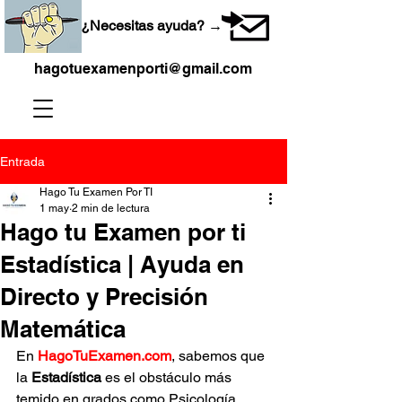
¿Necesitas ayuda? →
hagotuexamenporti@gmail.com
Entrada
Hago Tu Examen Por TI
1 may
2 min de lectura
Hago tu Examen por ti
Estadística | Ayuda en
Directo y Precisión
Matemática
En 
HagoTuExamen.com
, sabemos que 
la 
Estadística
 es el obstáculo más 
temido en grados como Psicología, 