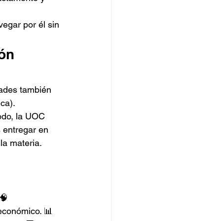
egar por él sin 
ón 
tades también 
ca).
todo, la UOC 
 entregar en 
la materia.
 🧠
oeconómico. 📊