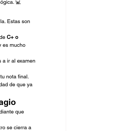
lógica. 💻
la. Estas son 
de 
C+ o 
 y es mucho 
 a ir al examen 
tu nota final. 
idad de que ya 
agio
diante que 
tro se cierra a 