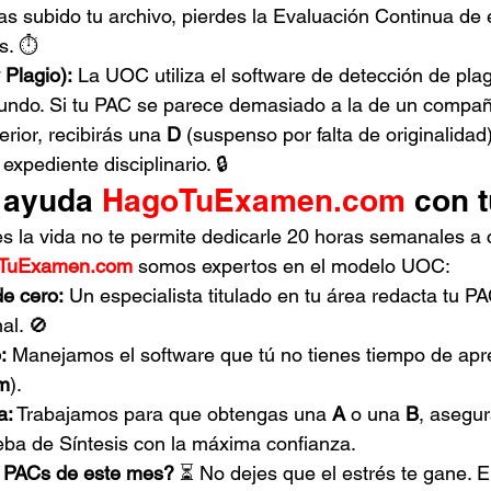
as subido tu archivo, pierdes la Evaluación Continua de 
s. ⏱️
 Plagio):
 La UOC utiliza el software de detección de pla
ndo. Si tu PAC se parece demasiado a la de un compañ
rior, recibirás una 
D
 (suspenso por falta de originalidad
expediente disciplinario. 🔒
 ayuda 
HagoTuExamen.com
 con 
 la vida no te permite dedicarle 20 horas semanales a 
TuExamen.com
 somos expertos en el modelo UOC:
e cero:
 Un especialista titulado en tu área redacta tu P
al. 🚫
:
 Manejamos el software que tú no tienes tiempo de apr
im
).
a:
 Trabajamos para que obtengas una 
A
 o una 
B
, asegu
eba de Síntesis con la máxima confianza.
s PACs de este mes?
 ⏳ No dejes que el estrés te gane. E