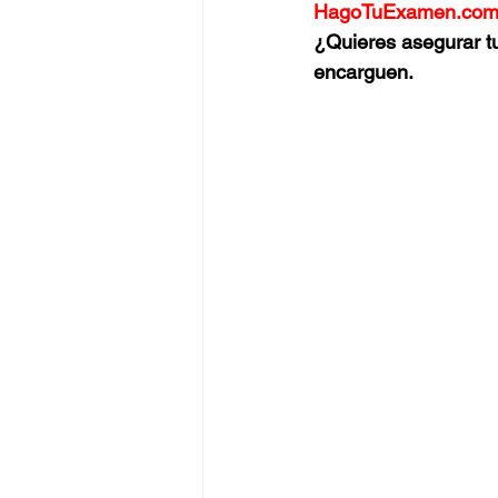
HagoTuExamen.co
¿Quieres asegurar t
encarguen.