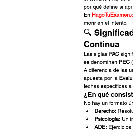
por qué define si a
En 
HagoTuExamen.
morir en el intento.
🔍 Significa
Continua
Las siglas 
PAC
 signi
se denominan 
PEC
 
A diferencia de las 
apuesta por la 
Evalu
fechas específicas a
¿En qué consis
No hay un formato ú
Derecho:
 Resolu
Psicología:
 Un i
ADE:
 Ejercicios