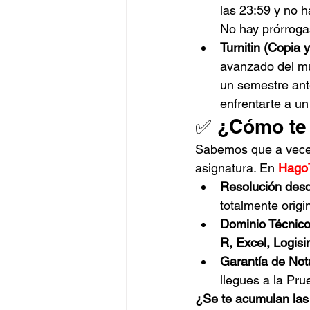
las 23:59 y no h
No hay prórroga
Turnitin (Copia y
avanzado del mu
un semestre ante
enfrentarte a un 
✅ ¿Cómo te
Sabemos que a veces
asignatura. En 
Hago
Resolución desd
totalmente origin
Dominio Técnico
R, Excel, Logis
Garantía de Not
llegues a la Pru
¿Se te acumulan la