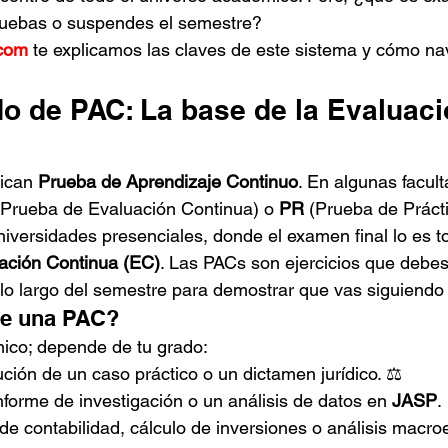
pruebas o suspendes el semestre?
com
 te explicamos las claves de este sistema y cómo nav
do de PAC: La base de la Evaluaci
fican 
Prueba de Aprendizaje Continuo
. En algunas facul
(Prueba de Evaluación Continua) o 
PR
 (Prueba de Prácti
universidades presenciales, donde el examen final lo es 
ación Continua (EC)
. Las PACs son ejercicios que debes
 lo largo del semestre para demostrar que vas siguiendo 
te una PAC?
nico; depende de tu grado:
ción de un caso práctico o un dictamen jurídico. ⚖️
nforme de investigación o un análisis de datos en 
JASP
.
 de contabilidad, cálculo de inversiones o análisis macr