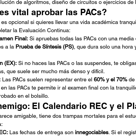
lución de algoritmos, diseño de circuitos o ejercicios de 
es vital aprobar las PACs?
es opcional si quieres llevar una vida académica tranqui
letar la Evaluación Continua:
amen Final:
 Si apruebas todas las PACs con una media 
s a la 
Prueba de Síntesis (PS)
, que dura solo una hora
n (EX):
 Si no haces las PACs o las suspendes, te obligas
as, que suele ser mucho más denso y difícil.
:
 Las PACs suelen representar entre el 
60% y el 70%
 de 
n las PACs te permite ir al examen final con la tranquil
obado en el bolsillo.
nemigo: El Calendario REC y el Pl
rece amigable, tiene dos trampas mortales para el estu
a:
EC:
 Las fechas de entrega son 
innegociables
. Si el regis