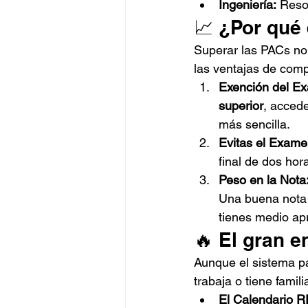
Ingeniería:
 Reso
📈 ¿Por qué 
Superar las PACs no 
las ventajas de comp
Exención del Ex
superior
, accede
más sencilla.
Evitas el Exame
final de dos hor
Peso en la Nota
Una buena nota e
tienes medio apr
🔥 El gran e
Aunque el sistema pa
trabaja o tiene famili
El Calendario R