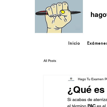
hago
Inicio
Exámenes
All Posts
Hago Tu Examen Po
¿Qué es
Si acabas de aterriza
el término 
PAC
 es e