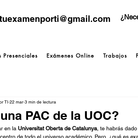
¿Nece
tuexamenporti@gmail.com
 Presenciales
Exámenes Online
Trabajos
r TI
22 mar
3 min de lectura
 una PAC de la UOC?
r en la 
Universitat Oberta de Catalunya
, te habrás dado
l centro de todo el universo académico. Pero, ¿qué es ex