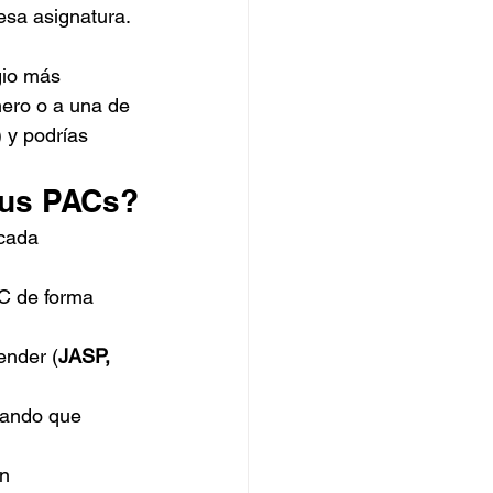
esa asignatura. 
gio más 
ero o a una de 
) y podrías 
tus PACs?
cada 
AC de forma 
ender (
JASP, 
rando que 
n 