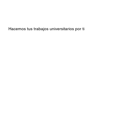
Hacemos tus trabajos universitarios por ti
Referencias: 
https://www.examenes-tfg.com/trabajos-de-universidad
https://www.pecsolver.com/hacer-trabajos-academicos-pagina-que-te-hace-los-trabajos-ayuda-pec
https://www.pacs-solver.com/hacemos-tus-trabajos-universitarios-por-encargo
Ver todo
Entradas recientes