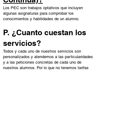
Los PEC son trabajos optativos que incluyen
algunas asignaturas para comprobar los
conocimientos y habilidades de un alumno.
P. ¿Cuanto cuestan los
servicios?
Todos y cada uno de nuestros servicios son
personalizados y atendemos a las particularidades
y a las peticiones concretas de cada uno de
nuestros alumnos. Por lo que no tenemos tarifas
estándar. Sin embargo, nuestros precios son muy
competitivos pero siempre manteniendo un elevado
nivel de calidad.
P. ¿Cómo se realizan los
pagos?
Mediante ingreso o transferencia a nuestra cuenta
corriente o bien mediante PayPal. Las
transacciones son totalmente fiables y con garantía
de devolución si existe algún problema o
indisponibilidad en el servicio.