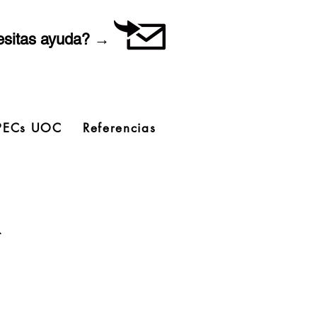
sitas ayuda? →
PECs UOC
Referencias
a