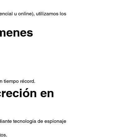
cial u online), utilizamos los
ámenes
en tiempo récord.
creción en
iante tecnología de espionaje
tos.