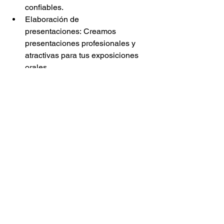
confiables.
Elaboración de 
presentaciones: Creamos 
presentaciones profesionales y 
atractivas para tus exposiciones 
orales.
No importa cuál sea tu necesidad, en 
HagotuExamen.com
 tenemos la 
solución para ti.
¡Contáctanos hoy mismo y deja que te 
ayudemos a alcanzar tus metas 
académicas!