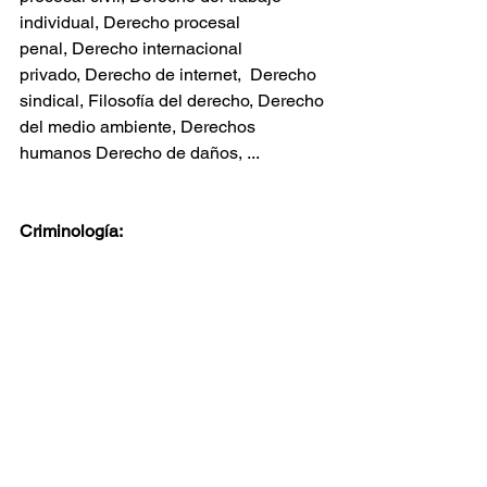
individual, Derecho procesal 
penal, Derecho internacional 
privado, Derecho de internet,  Derecho 
sindical, Filosofía del derecho, Derecho 
del medio ambiente, Derechos 
humanos Derecho de daños, ... 
Criminología:
Introducción al derecho (Teoría general 
del derecho), Política y sociedad, 
introducción a la sociología, 
fundamentos de criminología, 
introducción a la psicología, 
metodología de las ciencias sociales, 
teorías criminológicas, bases 
psicosociales en criminología, análisis 