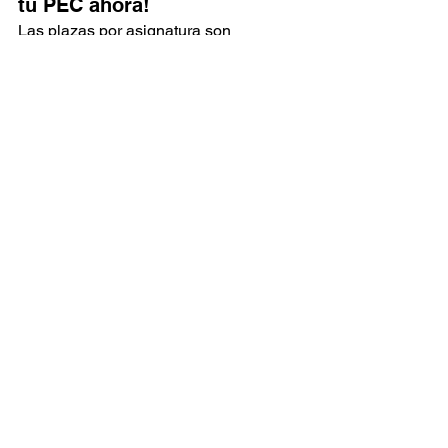
tu PEC ahora!
Las plazas por asignatura son 
limitadas para asegurar la exclusividad 
y el rigor académico. Contacta con 
nosotros hoy mismo y deja tus trabajos 
en manos de los mejores profesionales 
del sector.